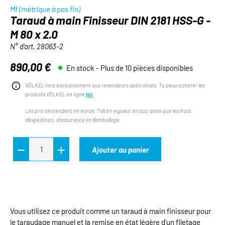
Mf (métrique à pas fin)
Taraud à main Finisseur DIN 2181 HSS-G -
M 80 x 2.0
N° d'art.
28063-2
890,00 €
En stock - Plus de 10 pièces disponibles
Prix régulier :
VÖLKEL livre exclusivement aux revendeurs spécialisés. Tu peux acheter les
produits VÖLKEL en ligne
ici.
Les prix s'entendent en euros, TVA en vigueur en sus, ainsi que les frais
d'expédition, d'assurance et d'emballage.
Ajouter au panier
Vous utilisez ce produit comme un taraud à main finisseur pour
le taraudage manuel et la remise en état légère d'un filetage