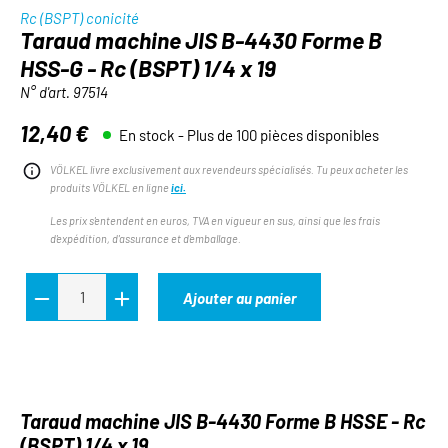
Rc (BSPT) conicité
Taraud machine JIS B-4430 Forme B
HSS-G - Rc (BSPT) 1/4 x 19
N° d'art.
97514
12,40 €
En stock - Plus de 100 pièces disponibles
Prix régulier :
VÖLKEL livre exclusivement aux revendeurs spécialisés. Tu peux acheter les
produits VÖLKEL en ligne
ici.
Les prix s'entendent en euros, TVA en vigueur en sus, ainsi que les frais
d'expédition, d'assurance et d'emballage.
Ajouter au panier
Taraud machine JIS B-4430 Forme B HSSE - Rc
(BSPT) 1/4 x 19