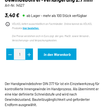
Art-Nr.
14527
3,40 €
ab Lager - mehr als 100 Stück verfügbar
Regulärer Preis:
VÖLKEL liefert ausschließlich an Fachhändler. Online kannst du VÖLKEL
Produkte
hier bestellen.
Die Preise verstehen sich in Euro zzgl. der ges. MwSt. sowie Versand-,
Versicherungs- und Verpackungskosten.
In den Warenkorb
Der Handgewindebohrer DIN 377 für ist ein Einzelwerkzeug für
kontrollierte Innengewinde im Handprozess. Als übernimmt er
eine klar definierte Schneidstufe und wird nach
Gewindezustand, Bauteilzugänglichkeit und geforderter
Endform ausgewählt.