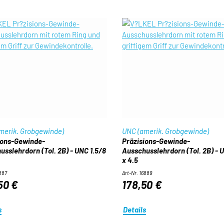
merik. Grobgewinde)
UNC (amerik. Grobgewinde)
ions-Gewinde-
Präzisions-Gewinde-
usslehrdorn (Tol. 2B) - UNC 1.5/8
Ausschusslehrdorn (Tol. 2B) - U
x 4.5
6887
Art-Nr. 16889
50 €
178,50 €
s
Details