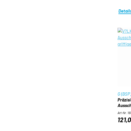
Detail
G (BSP
Präzis
Ausschu
Art-Nr. 16
121,