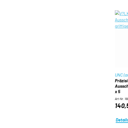
UNC (a
Präzis
Aussch
x 5
Art-Nr. 1
140,
Detail