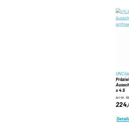
UNC (a
Präzis
Aussch
x 4.5
Art-Nr. 16
224,
Detail