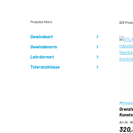
Produkte filtern
628 Prod
Gewindeart
Gewindenorm
Lehrdornart
Toleranzklasse
M (metr
Grenzle
Kunsts
Art-Nr. 1
320,