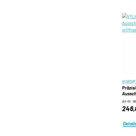
G (BSP
Präzis
Ausschu
Art-Nr. 1
246,
Detail