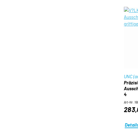
UNC (a
Präzis
Aussch
4
Art-Nr. 1
283,
Detail