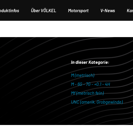
oduktinfos
Über VÖLKEL
Motorsport
V-News
Kar
In dieser Kategorie:
M (metrisch)
M - 6G - 7G - +0.1 - 4H
Mf (metrisch fein)
UNC (amerik. Grobgewinde)