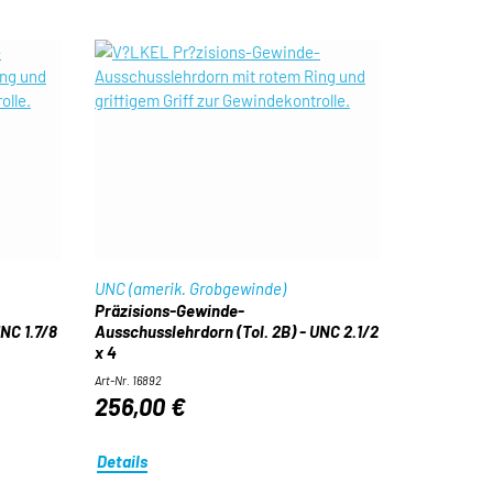
UNC (amerik. Grobgewinde)
Präzisions-Gewinde-
NC 1.7/8
Ausschusslehrdorn (Tol. 2B) - UNC 2.1/2
x 4
Art-Nr. 16892
256,00 €
Details