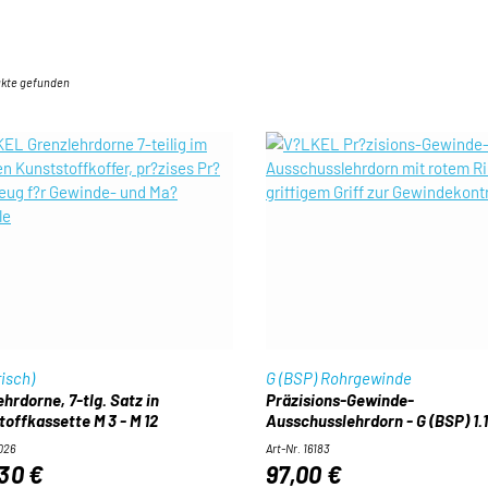
ukte gefunden
isch)
G (BSP) Rohrgewinde
hrdorne, 7-tlg. Satz in
Präzisions-Gewinde-
toffkassette M 3 - M 12
Ausschusslehrdorn - G (BSP) 1.1
6026
Art-Nr. 16183
30 €
97,00 €