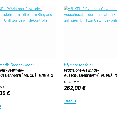
merik. Grobgewinde)
Mf (metrisch fein)
ions-Gewinde-
Präzisions-Gewinde-
usslehrdorn (Tol. 2B) - UNC 3" x
Ausschusslehrdorn (Tol. 6H) - M 
Art-Nr. 16875
262,00 €
6894
00 €
Details
s