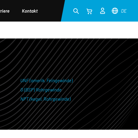
riere
Kontakt
DE
UNF (amerik. Feingewinde)
G (BSP) Rohrgewinde
NPT (kegel. Rohrgewinde)