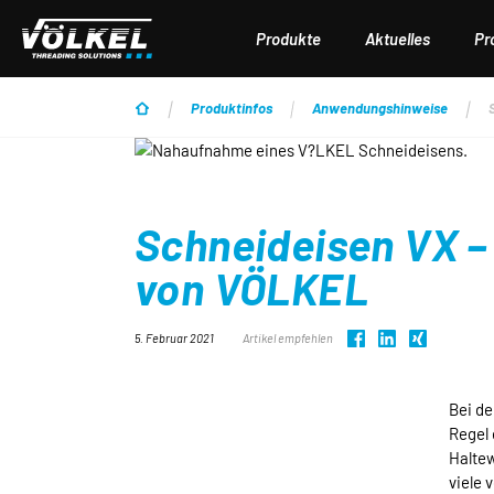
 Hauptinhalt springen
Zur Suche springen
Zur Hauptnavigation springen
Produkte
Aktuelles
Pr
Produktinfos
Anwendungshinweise
Schneideisen VX 
von VÖLKEL
5. Februar 2021
Artikel empfehlen
Bei de
Regel 
Haltew
viele 