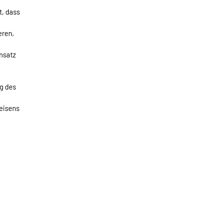
t, dass
eren,
nsatz
ng des
eisens