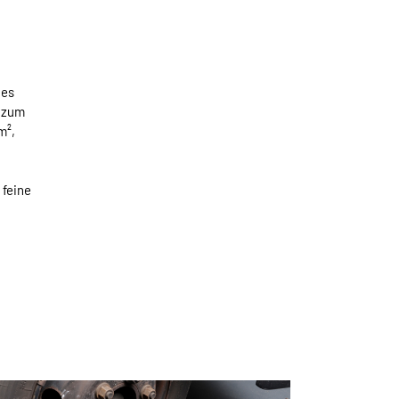
 es
n zum
m²,
 feine