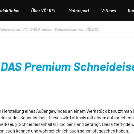
oduktinfos
Über VÖLKEL
Motorsport
V-News
Kar
Schneideisen VX - DAS Premium Schneideisen von VÖLKEL
– DAS Premium Schneideis
r Herstellung eines Außengewindes an einem Werkstück benutzt man i
ein rundes Schneideisen. Dieses wird oftmals mit einem entsprechen
erkzeug (Schneideisenhalter) und per Hand betätigt. Diese Methode 
von euch kennen und wahrscheinlich auch schon oft gesehen haben.