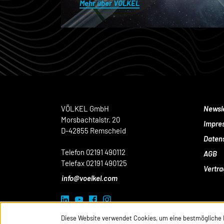
Mehr über VÖLKEL
VÖLKEL GmbH
Newsl
Morsbachtalstr. 20
Impre
D-42855 Remscheid
Daten
Telefon 02191 490112
AGB
Telefax 02191 490125
Vertra
info@voelkel.com
Diese Website verwendet Cookies, um eine bestmögliche 