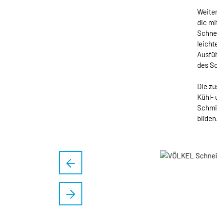
Weiter
die mi
Schnei
leicht
Ausfüh
des S
Die zu
Kühl- 
Schmi
bilden
Bildergalerie überspringen