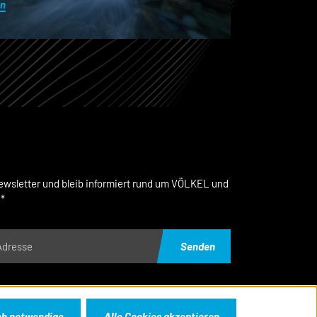
un
wsletter und bleib informiert rund um VÖLKEL und
.*
Senden
mt per E-Mail. Du kannst den Newsletter jederzeit kostenlos abbestellen.
ch notwendige
Alle Cookies akzeptieren