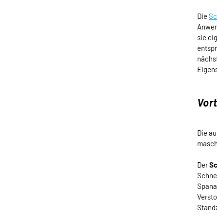
Die
Sc
Anwend
sie ei
entsp
nächst
Eigens
Vort
Die a
maschi
Der
Sc
Schnei
Spanab
Versto
Stand