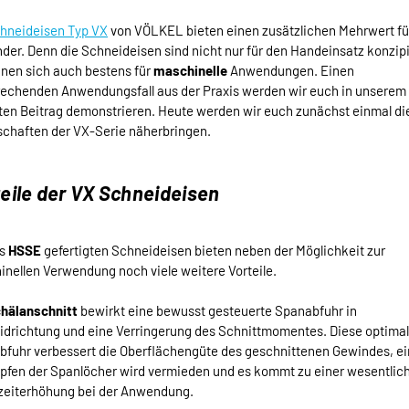
hneideisen Typ VX
von VÖLKEL bieten einen zusätzlichen Mehrwert fü
er. Denn die Schneideisen sind nicht nur für den Handeinsatz konzipi
gnen sich auch bestens für
maschinelle
Anwendungen. Einen
rechenden Anwendungsfall aus der Praxis werden wir euch in unserem
en Beitrag demonstrieren. Heute werden wir euch zunächst einmal di
chaften der VX-Serie näherbringen.
eile der VX Schneideisen
us
HSSE
gefertigten Schneideisen bieten neben der Möglichkeit zur
nellen Verwendung noch viele weitere Vorteile.
hälanschnitt
bewirkt eine bewusst gesteuerte Spanabfuhr in
drichtung und eine Verringerung des Schnittmomentes. Diese optima
fuhr verbessert die Oberflächengüte des geschnittenen Gewindes, ei
pfen der Spanlöcher wird vermieden und es kommt zu einer wesentlic
zeiterhöhung bei der Anwendung.