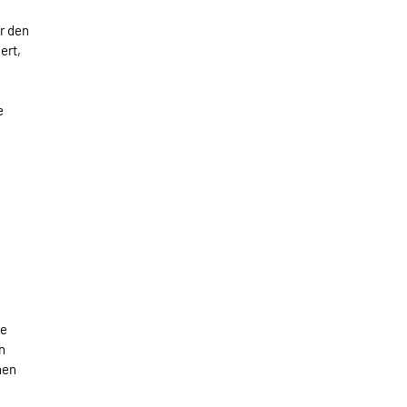
r den
ert,
e
le
n
hen