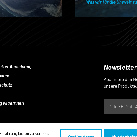
Was wir für die Umwelt t
Newsletter
etter Anmeldung
ssum
Abonniere den Ne
schutz
unsere Produkte
g widerrufen
*Ein Bestätigungslink kom
Erfahrung bieten zu können.
Konfigurieren
Nur technis