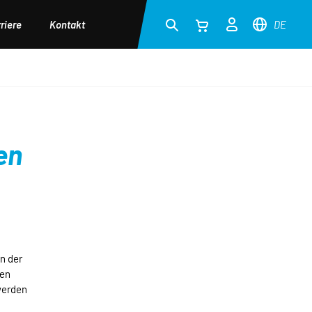
riere
Kontakt
DE
en
n der
den
werden