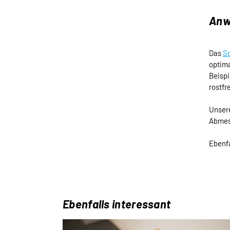
Anw
Das
S
optima
Beispi
rostfr
Unsere
Abmess
Ebenfa
Ebenfalls interessant