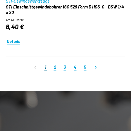
STI-Gewindewerkzeuge
STI Einschnittgewindebohrer ISO 529 Form D HSS-G - BSW 1/4
x 20
Art-Nr. 03203
6,40 €
Details
Seite
Seite
Seite
Seite
Seite
1
2
3
4
5