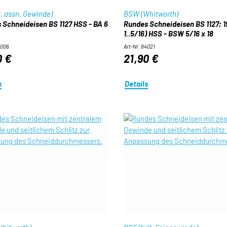
t. assn. Gewinde)
BSW (Whitworth)
 Schneideisen BS 1127 HSS - BA 6
Rundes Schneideisen BS 1127; 1
1..5/16) HSS - BSW 5/16 x 18
9006
Art-Nr. 84021
0 €
21,90 €
s
Details