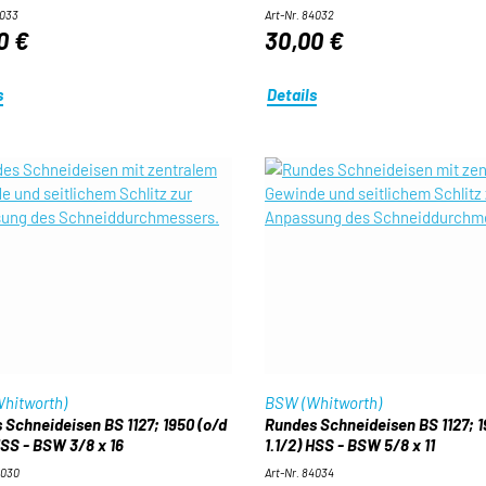
5033
Art-Nr. 84032
0 €
30,00 €
s
Details
hitworth)
BSW (Whitworth)
 Schneideisen BS 1127; 1950 (o/d
Rundes Schneideisen BS 1127; 1
HSS - BSW 3/8 x 16
1.1/2) HSS - BSW 5/8 x 11
4030
Art-Nr. 84034