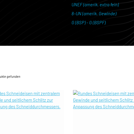
UNEF (amerik. extra fein)
8-UN (amerik. Gewinde)
G (BSP) - G (BSPF)
dukte gefunden