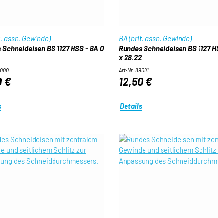
t. assn. Gewinde)
BA (brit. assn. Gewinde)
 Schneideisen BS 1127 HSS - BA 0
Rundes Schneideisen BS 1127 HS
x 28.22
9000
Art-Nr. 89001
0 €
12,50 €
s
Details