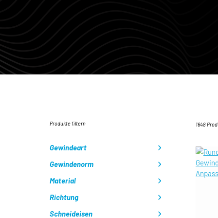
Produkte filtern
1648 Pro
Gewindeart
Gewindenorm
Material
Richtung
Schneideisen