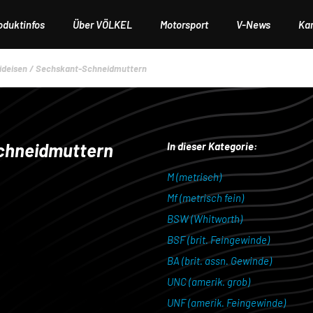
oduktinfos
Über VÖLKEL
Motorsport
V-News
Kar
ideisen / Sechskant-Schneidmuttern
chneidmuttern
In dieser Kategorie:
M (metrisch)
Mf (metrisch fein)
BSW (Whitworth)
BSF (brit. Feingewinde)
BA (brit. assn. Gewinde)
UNC (amerik. grob)
UNF (amerik. Feingewinde)