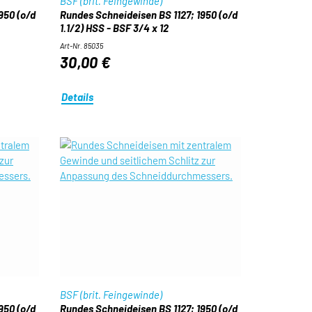
BSF (brit. Feingewinde)
950 (o/d
Rundes Schneideisen BS 1127; 1950 (o/d
1.1/2) HSS - BSF 3/4 x 12
Art-Nr. 85035
30,00 €
Details
BSF (brit. Feingewinde)
950 (o/d
Rundes Schneideisen BS 1127; 1950 (o/d