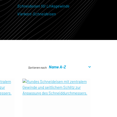
Schneideisen für Linksgewinde
Vierkant-Schneideisen
Sortieren nach