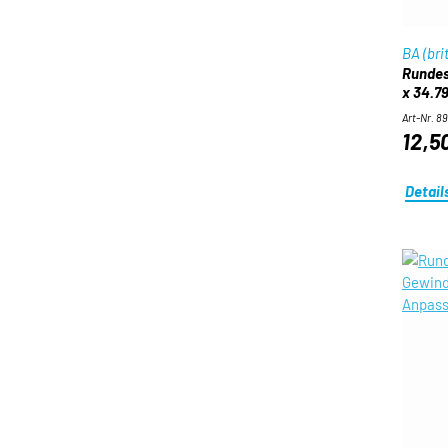
BA (bri
Rundes
x 34.7
Art-Nr. 8
12,5
Detail