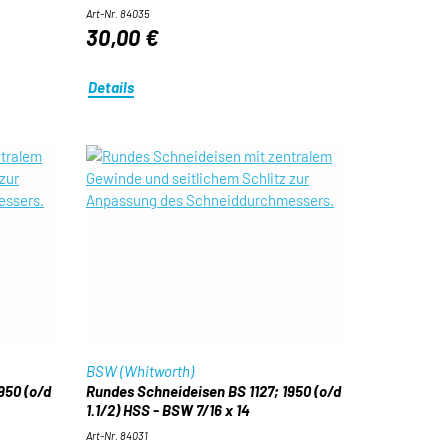
Art-Nr. 84035
30,00 €
Details
BSW (Whitworth)
950 (o/d
Rundes Schneideisen BS 1127; 1950 (o/d
1.1/2) HSS - BSW 7/16 x 14
Art-Nr. 84031