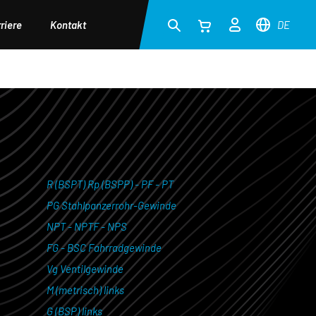
riere
Kontakt
DE
R (BSPT) Rp (BSPP) - PF - PT
PG Stahlpanzerrohr-Gewinde
NPT - NPTF - NPS
FG - BSC Fahrradgewinde
Vg Ventilgewinde
M (metrisch) links
G (BSP) links