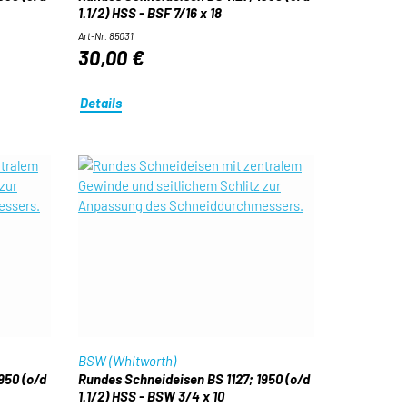
1.1/2) HSS - BSF 7/16 x 18
Art-Nr. 85031
30,00 €
Details
BSW (Whitworth)
950 (o/d
Rundes Schneideisen BS 1127; 1950 (o/d
1.1/2) HSS - BSW 3/4 x 10