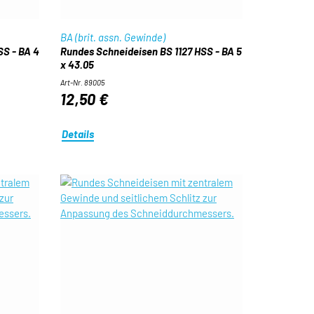
BA (brit. assn. Gewinde)
SS - BA 4
Rundes Schneideisen BS 1127 HSS - BA 5
x 43.05
Art-Nr. 89005
12,50 €
Details