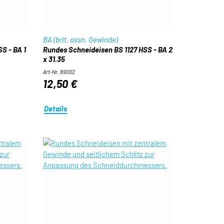
BA (brit. assn. Gewinde)
S - BA 1
Rundes Schneideisen BS 1127 HSS - BA 2
x 31.35
Art-Nr. 89002
12,50 €
Details