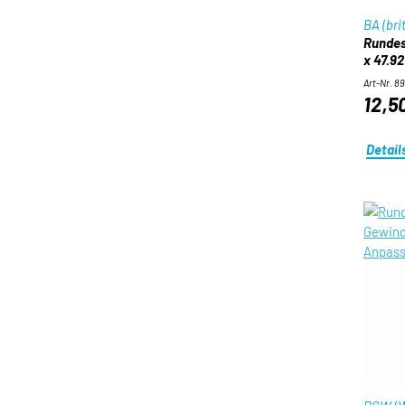
BA (bri
Rundes
x 47.92
Art-Nr. 8
12,5
Detail