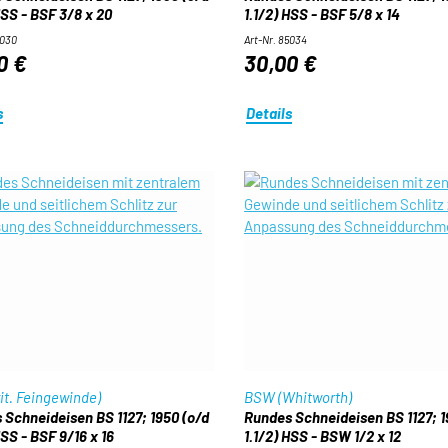
HSS - BSF 3/8 x 20
1.1/2) HSS - BSF 5/8 x 14
5030
Art-Nr. 85034
0 €
30,00 €
s
Details
it. Feingewinde)
BSW (Whitworth)
 Schneideisen BS 1127; 1950 (o/d
Rundes Schneideisen BS 1127; 1
HSS - BSF 9/16 x 16
1.1/2) HSS - BSW 1/2 x 12