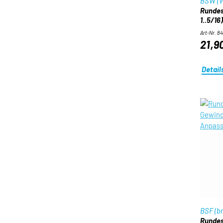
BSW (W
Rundes
1..5/16
Art-Nr. 8
21,9
Detail
BSF (br
Rundes