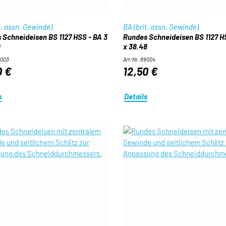
t. assn. Gewinde)
BA (brit. assn. Gewinde)
 Schneideisen BS 1127 HSS - BA 3
Rundes Schneideisen BS 1127 H
9
x 38.48
9003
Art-Nr. 89004
0 €
12,50 €
s
Details