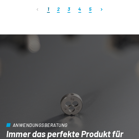
Seite
Seite
Seite
Seite
Seite
1
2
3
4
5
ANWENDUNGSBERATUNG
Immer das perfekte Produkt für