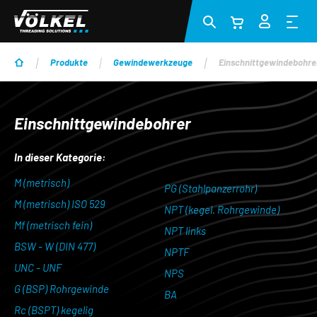
Zum Hauptinhalt springen
Produkte
Gewindewerkzeuge
Einschnittgewindebohre
Einschnittgewindebohrer
In dieser Kategorie:
M (metrisch)
PG (Stahlpanzerrohr)
M (metrisch) ISO 529
NPT (kegel. Rohrgewinde)
Mf (metrisch fein)
NPT links
BSW - W (DIN 477)
NPTF
UNC - UNF
NPS
G (BSP) Rohrgewinde
BA
Rc (BSPT) kegelig