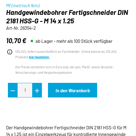
Mf (metrisch fein)
Handgewindebohrer Fertigschneider DIN
2181 HSS-G - M 14 x 1.25
Art-Nr.
26354-2
10,70 €
ab Lager - mehr als 100 Stück verfügbar
Regulärer Preis:
VÖLKEL liefert ausschließlich an Fachhändler. Online kannst du VÖLKEL
Produkte
hier bestellen.
Die Preise verstehen sich in Euro zzgl. der ges. MwSt. sowie Versand-,
Versicherungs- und Verpackungskosten.
In den Warenkorb
Der Handgewindebohrer Fertigschneider DIN 2181 HSS-G für M
14 x 1.25 ist ein Einzelwerkzeug für kontrollierte Innengewinde