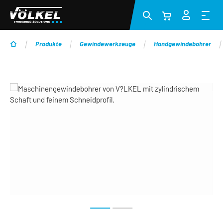
Zum Hauptinhalt springen
Produkte
Gewindewerkzeuge
Handgewindebohrer
Bildergalerie überspringen