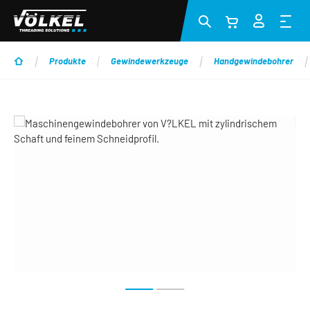
Zum Hauptinhalt springen
Produkte
Gewindewerkzeuge
Handgewindebohrer
Bildergalerie überspringen