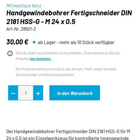
Mf (metrisch fein)
Handgewindebohrer Fertigschneider DIN
2181 HSS-G - M 24 x 0.5
Art-Nr.
26501-2
30,00 €
ab Lager - mehr als 10 Stück verfügbar
Regulärer Preis:
VÖLKEL liefert ausschließlich an Fachhändler. Online kannst du VÖLKEL
Produkte
hier bestellen.
Die Preise verstehen sich in Euro zzgl. der ges. MwSt. sowie Versand-,
Versicherungs- und Verpackungskosten.
In den Warenkorb
Der Handgewindebohrer Fertigschneider DIN 2181 HSS-G für M
24 x 0.5 ist ein Einzelwerkzeug für kontrollierte Innengewinde