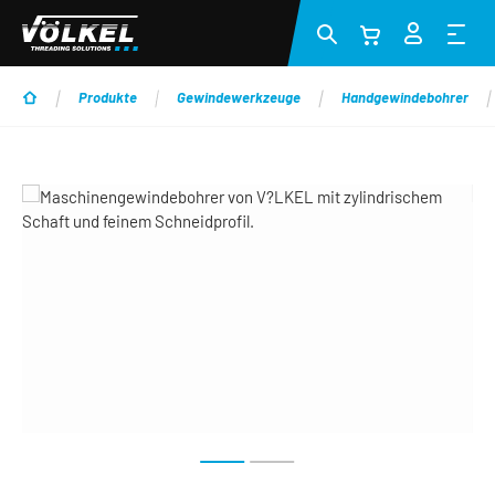
Zum Hauptinhalt springen
Produkte
Gewindewerkzeuge
Handgewindebohrer
Bildergalerie überspringen