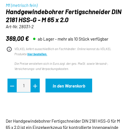
Mf (metrisch fein)
Handgewindebohrer Fertigschneider DIN
2181 HSS-G - M 65 x 2.0
Art-Nr.
28031-2
369,00 €
ab Lager - mehr als 10 Stück verfügbar
Regulärer Preis:
VÖLKEL liefert ausschließlich an Fachhändler. Online kannst du VÖLKEL
Produkte
hier bestellen.
Die Preise verstehen sich in Euro zzgl. der ges. MwSt. sowie Versand-,
Versicherungs- und Verpackungskosten.
In den Warenkorb
Der Handgewindebohrer Fertigschneider DIN 2181 HSS-G für M
65 x 2.0 ist ein Einzelwerkzeug für kontrollierte Innengewinde