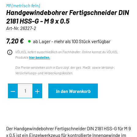
Mf (metrisch fein)
Handgewindebohrer Fertigschneider DIN
2181 HSS-G - M 9 x 0.5
Art-Nr.
26327-2
7,20 €
ab Lager - mehr als 100 Stück verfügbar
Regulärer Preis:
VÖLKEL liefert ausschließlich an Fachhändler. Online kannst du VÖLKEL
Produkte
hier bestellen.
Die Preise verstehen sich in Euro zzgl. der ges. MwSt. sowie Versand-,
Versicherungs- und Verpackungskosten.
In den Warenkorb
Der Handgewindebohrer Fertigschneider DIN 2181 HSS-G für M 9
x 0.5 ist ein Einzelwerkzeug für kontrollierte Innengewinde im