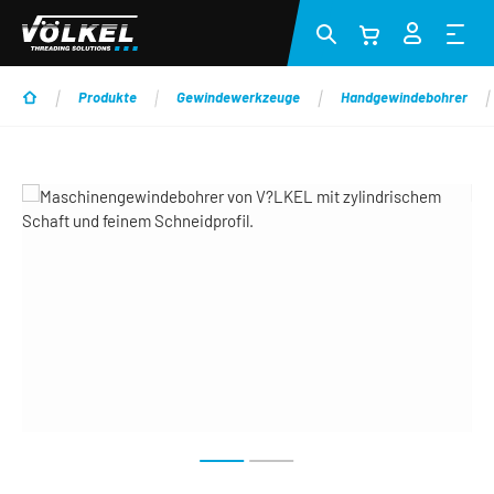
Zum Hauptinhalt springen
Produkte
Gewindewerkzeuge
Handgewindebohrer
Bildergalerie überspringen