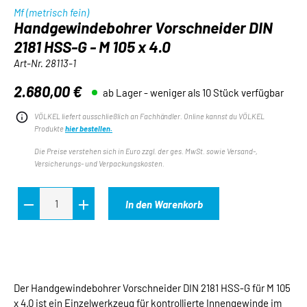
Mf (metrisch fein)
Handgewindebohrer Vorschneider DIN
2181 HSS-G - M 105 x 4.0
Art-Nr.
28113-1
2.680,00 €
ab Lager - weniger als 10 Stück verfügbar
Regulärer Preis:
VÖLKEL liefert ausschließlich an Fachhändler. Online kannst du VÖLKEL
Produkte
hier bestellen.
Die Preise verstehen sich in Euro zzgl. der ges. MwSt. sowie Versand-,
Versicherungs- und Verpackungskosten.
In den Warenkorb
Der Handgewindebohrer Vorschneider DIN 2181 HSS-G für M 105
x 4.0 ist ein Einzelwerkzeug für kontrollierte Innengewinde im