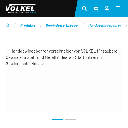
Zum Hauptinhalt springen
Produkte
Gewindewerkzeuge
Handgewindebohrer
Bildergalerie überspringen