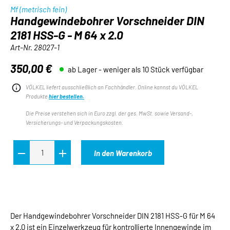
Mf (metrisch fein)
Handgewindebohrer Vorschneider DIN
2181 HSS-G - M 64 x 2.0
Art-Nr.
28027-1
350,00 €
ab Lager - weniger als 10 Stück verfügbar
Regulärer Preis:
VÖLKEL liefert ausschließlich an Fachhändler. Online kannst du VÖLKEL
Produkte
hier bestellen.
Die Preise verstehen sich in Euro zzgl. der ges. MwSt. sowie Versand-,
Versicherungs- und Verpackungskosten.
In den Warenkorb
Der Handgewindebohrer Vorschneider DIN 2181 HSS-G für M 64
x 2.0 ist ein Einzelwerkzeug für kontrollierte Innengewinde im