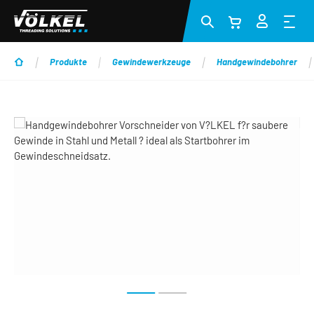
Zum Hauptinhalt springen
Produkte
Gewindewerkzeuge
Handgewindebohrer
Bildergalerie überspringen