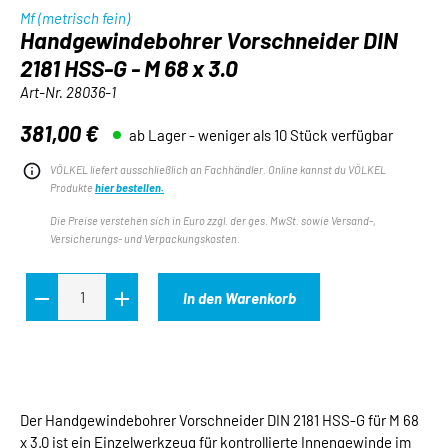
Mf (metrisch fein)
Handgewindebohrer Vorschneider DIN
2181 HSS-G - M 68 x 3.0
Art-Nr.
28036-1
381,00 €
ab Lager - weniger als 10 Stück verfügbar
Regulärer Preis:
VÖLKEL liefert ausschließlich an Fachhändler. Online kannst du VÖLKEL
Produkte
hier bestellen.
Die Preise verstehen sich in Euro zzgl. der ges. MwSt. sowie Versand-,
Versicherungs- und Verpackungskosten.
In den Warenkorb
Der Handgewindebohrer Vorschneider DIN 2181 HSS-G für M 68
x 3.0 ist ein Einzelwerkzeug für kontrollierte Innengewinde im