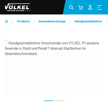
Zum Hauptinhalt springen
Produkte
Gewindewerkzeuge
Handgewindebohrer
Bildergalerie überspringen