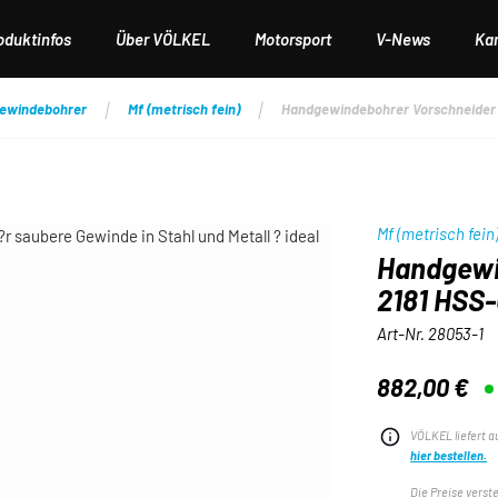
oduktinfos
Über VÖLKEL
Motorsport
V-News
Kar
ewindebohrer
Mf (metrisch fein)
Handgewindebohrer Vorschneider D
Mf (metrisch fein
Handgewi
2181 HSS-
Art-Nr.
28053-1
882,00 €
Regulärer Preis:
VÖLKEL liefert a
hier bestellen.
Die Preise verst