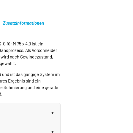
Zusatzinformationen
 für M 75 x 4.0 ist ein
Handprozess. Als Vorschneider
d wird nach Gewindezustand,
sgewählt.
3 und ist das gängige System im
res Ergebnis sind ein
te Schmierung und eine gerade
d.