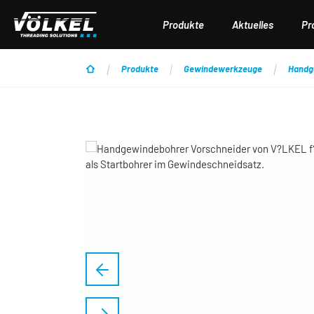
 Hauptinhalt springen
Zur Suche springen
Zur Hauptnavigation springen
Produkte
Aktuelles
Pr
Produkte
Gewindewerkzeuge
Handg
Bildergalerie überspringen