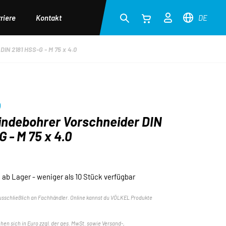
riere
Kontakt
DE
IN 2181 HSS-G - M 75 x 4.0
)
ndebohrer Vorschneider DIN
G - M 75 x 4.0
ab Lager - weniger als 10 Stück verfügbar
usschließlich an Fachhändler. Online kannst du VÖLKEL Produkte
ehen sich in Euro zzgl. der ges. MwSt. sowie Versand-,