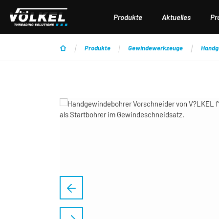
 Hauptinhalt springen
Zur Suche springen
Zur Hauptnavigation springen
Produkte
Aktuelles
Pr
Produkte
Gewindewerkzeuge
Handg
Bildergalerie überspringen