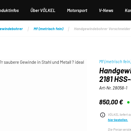
oduktinfos
Über VÖLKEL
Motorsport
V-News
Kar
ewindebohrer
Mf (metrisch fein)
Handgewindebohrer Vorschneider DI
Mf (metrisch fein
Handgewi
2181 HSS-G
Art-Nr.
28058-1
850,00 €
Regulärer Preis:
VÖLKEL liefert a
hier bestellen.
Die Preise verst