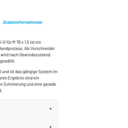
Zusatzinformationen
 für M 78 x 1.5 ist ein
Handprozess. Als Vorschneider
d wird nach Gewindezustand,
sgewählt.
3 und ist das gängige System im
res Ergebnis sind ein
te Schmierung und eine gerade
d.