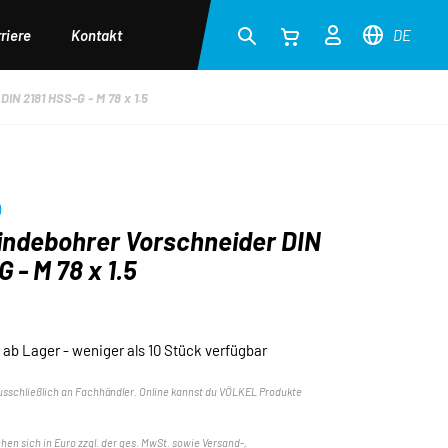
riere
Kontakt
DE
N 2181 HSS-G - M 78 x 1.5
)
ndebohrer Vorschneider DIN
 - M 78 x 1.5
ab Lager - weniger als 10 Stück verfügbar
usschließlich an Fachhändler. Online kannst du VÖLKEL Produkte
ehen sich in Euro zzgl. der ges. MwSt. sowie Versand-,