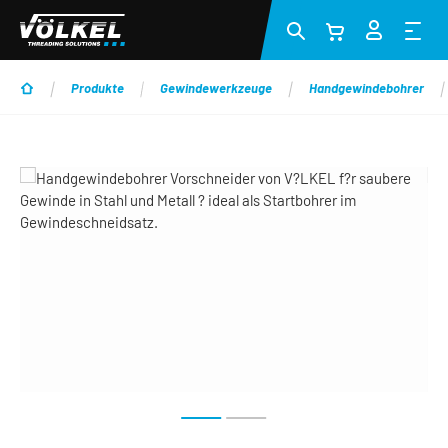
Zum Hauptinhalt springen
Produkte
Gewindewerkzeuge
Handgewindebohrer
Bildergalerie überspringen