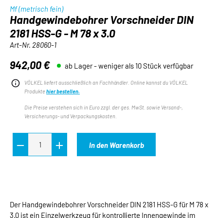
Mf (metrisch fein)
Handgewindebohrer Vorschneider DIN
2181 HSS-G - M 78 x 3.0
Art-Nr.
28060-1
942,00 €
ab Lager - weniger als 10 Stück verfügbar
Regulärer Preis:
VÖLKEL liefert ausschließlich an Fachhändler. Online kannst du VÖLKEL
Produkte
hier bestellen.
Die Preise verstehen sich in Euro zzgl. der ges. MwSt. sowie Versand-,
Versicherungs- und Verpackungskosten.
In den Warenkorb
Der Handgewindebohrer Vorschneider DIN 2181 HSS-G für M 78 x
3.0 ist ein Einzelwerkzeug für kontrollierte Innengewinde im