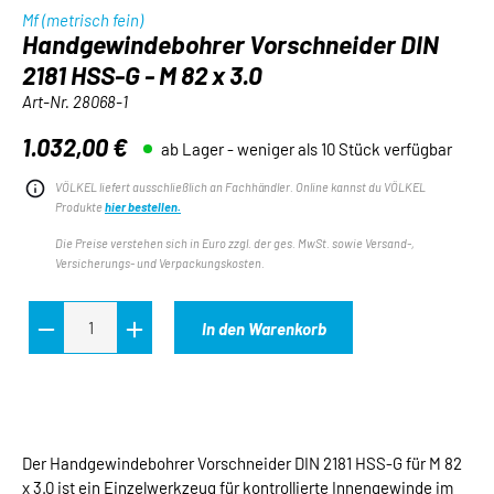
Mf (metrisch fein)
Handgewindebohrer Vorschneider DIN
2181 HSS-G - M 82 x 3.0
Art-Nr.
28068-1
1.032,00 €
ab Lager - weniger als 10 Stück verfügbar
Regulärer Preis:
VÖLKEL liefert ausschließlich an Fachhändler. Online kannst du VÖLKEL
Produkte
hier bestellen.
Die Preise verstehen sich in Euro zzgl. der ges. MwSt. sowie Versand-,
Versicherungs- und Verpackungskosten.
In den Warenkorb
Der Handgewindebohrer Vorschneider DIN 2181 HSS-G für M 82
x 3.0 ist ein Einzelwerkzeug für kontrollierte Innengewinde im