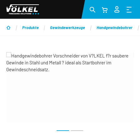
Zum Hauptinhalt springen
Produkte
Gewindewerkzeuge
Handgewindebohrer
Bildergalerie überspringen