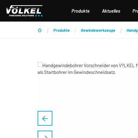
 Hauptinhalt springen
Zur Suche springen
Zur Hauptnavigation springen
Produkte
Aktuelles
Pr
Produkte
Gewindewerkzeuge
Handg
Bildergalerie überspringen