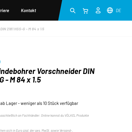
riere
Kontakt
DE
IN 2181 HSS-G - M 84 x 1.5
)
ndebohrer Vorschneider DIN
 - M 84 x 1.5
ab Lager - weniger als 10 Stück verfügbar
usschließlich an Fachhändler. Online kannst du VÖLKEL Produkte
ehen sich in Euro zzgl. der ges. MwSt. sowie Versand-,