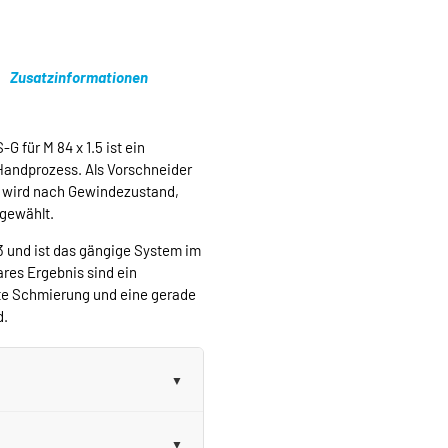
Zusatzinformationen
 für M 84 x 1.5 ist ein
Handprozess. Als Vorschneider
d wird nach Gewindezustand,
sgewählt.
3 und ist das gängige System im
res Ergebnis sind ein
te Schmierung und eine gerade
d.