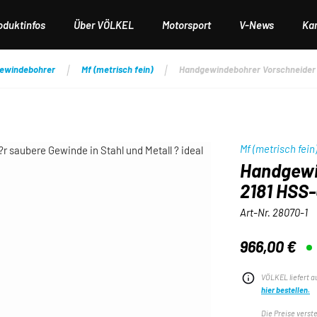
oduktinfos
Über VÖLKEL
Motorsport
V-News
Kar
ewindebohrer
Mf (metrisch fein)
Handgewindebohrer Vorschneider D
Mf (metrisch fein
Handgewi
2181 HSS-G
Art-Nr.
28070-1
966,00 €
Regulärer Preis:
VÖLKEL liefert a
hier bestellen.
Die Preise verst