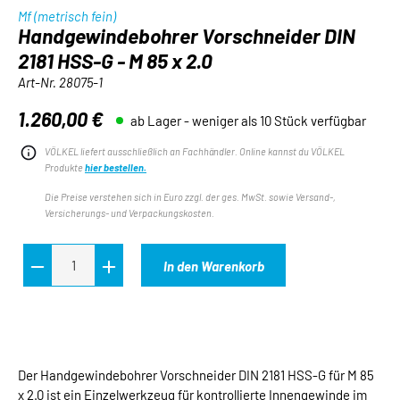
Mf (metrisch fein)
Handgewindebohrer Vorschneider DIN
2181 HSS-G - M 85 x 2.0
Art-Nr.
28075-1
1.260,00 €
ab Lager - weniger als 10 Stück verfügbar
Regulärer Preis:
VÖLKEL liefert ausschließlich an Fachhändler. Online kannst du VÖLKEL
Produkte
hier bestellen.
Die Preise verstehen sich in Euro zzgl. der ges. MwSt. sowie Versand-,
Versicherungs- und Verpackungskosten.
In den Warenkorb
Der Handgewindebohrer Vorschneider DIN 2181 HSS-G für M 85
x 2.0 ist ein Einzelwerkzeug für kontrollierte Innengewinde im