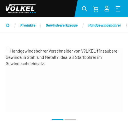
Zum Hauptinhalt springen
Produkte
Gewindewerkzeuge
Handgewindebohrer
Bildergalerie überspringen