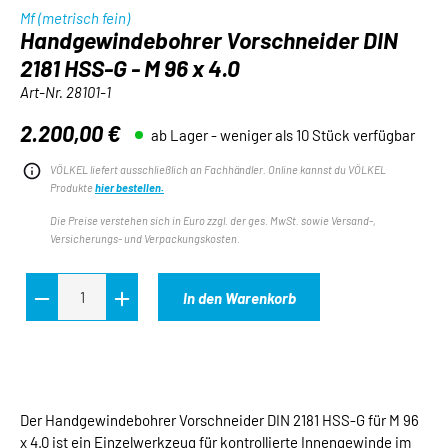
Mf (metrisch fein)
Handgewindebohrer Vorschneider DIN
2181 HSS-G - M 96 x 4.0
Art-Nr.
28101-1
2.200,00 €
ab Lager - weniger als 10 Stück verfügbar
Regulärer Preis:
VÖLKEL liefert ausschließlich an Fachhändler. Online kannst du VÖLKEL
Produkte
hier bestellen.
Die Preise verstehen sich in Euro zzgl. der ges. MwSt. sowie Versand-,
Versicherungs- und Verpackungskosten.
In den Warenkorb
Der Handgewindebohrer Vorschneider DIN 2181 HSS-G für M 96
x 4.0 ist ein Einzelwerkzeug für kontrollierte Innengewinde im