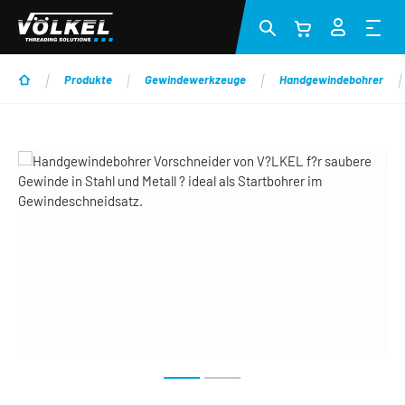
Zum Hauptinhalt springen
Produkte
Gewindewerkzeuge
Handgewindebohrer
Bildergalerie überspringen