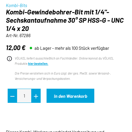
Kombi-Bits
Kombi-Gewindebohrer-Bit mit 1/4"-
Sechskantaufnahme 30° SP HSS-G - UNC
1/4 x 20
Art-Nr.
67286
12,00 €
ab Lager - mehr als 100 Stück verfügbar
Regulärer Preis:
VÖLKEL liefert ausschließlich an Fachhändler. Online kannst du VÖLKEL
Produkte
hier bestellen.
Die Preise verstehen sich in Euro zzgl. der ges. MwSt. sowie Versand-,
Versicherungs- und Verpackungskosten.
In den Warenkorb