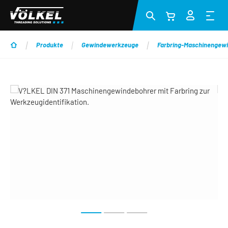
Zum Hauptinhalt springen
Produkte
Gewindewerkzeuge
Farbring-Maschinengew
Bildergalerie überspringen