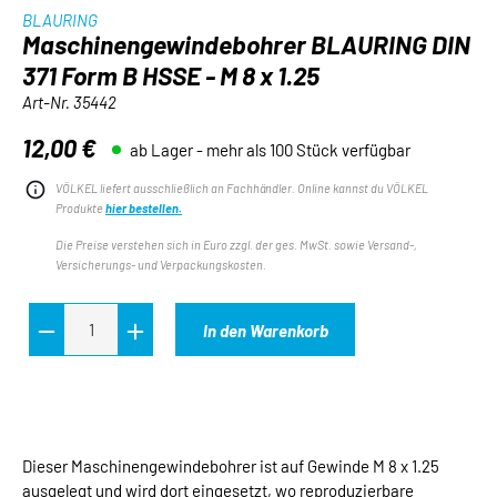
BLAURING
Maschinengewindebohrer BLAURING DIN
371 Form B HSSE - M 8 x 1.25
Art-Nr.
35442
12,00 €
ab Lager - mehr als 100 Stück verfügbar
Regulärer Preis:
VÖLKEL liefert ausschließlich an Fachhändler. Online kannst du VÖLKEL
Produkte
hier bestellen.
Die Preise verstehen sich in Euro zzgl. der ges. MwSt. sowie Versand-,
Versicherungs- und Verpackungskosten.
In den Warenkorb
Dieser Maschinengewindebohrer ist auf Gewinde M 8 x 1.25
ausgelegt und wird dort eingesetzt, wo reproduzierbare