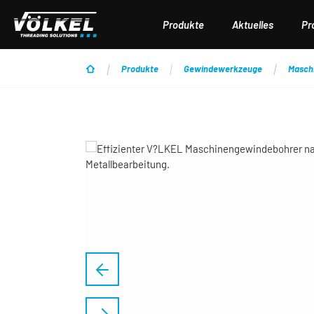
 Hauptinhalt springen
Zur Suche springen
Zur Hauptnavigation springen
Produkte
Aktuelles
Pr
Produkte
Gewindewerkzeuge
Masch
Bildergalerie überspringen