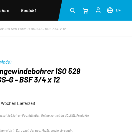
riere
Kontakt
DE
r ISO 529 Form B HSS-G - BSF 3/4 x 12
winde)
ngewindebohrer ISO 529
S-G - BSF 3/4 x 12
 Wochen Lieferzeit
usschließlich an Fachhändler. Online kannst du VÖLKEL Produkte
ehen sich in Euro zzgl. der ges. MwSt. sowie Versand-,