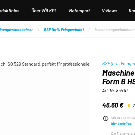
oduktinfos
Über VÖLKEL
Motorsport
V-News
Kar
inengewindebohrer
BSF (brit. Feingewinde)
Maschinengewindebohre
BSF (brit. Feinge
Maschine
Form B HS
Art-Nr.
85530
45,60 €
2
Regulärer Preis:
VÖLKEL liefert a
hier bestellen.
Die Preise verst