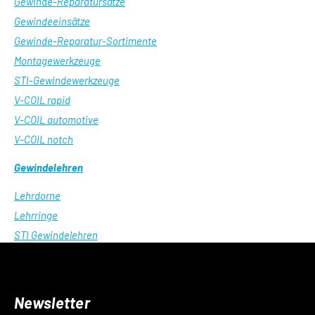
Gewinde-Reparatursätze
Gewindeeinsätze
Gewinde-Reparatur-Sortimente
Montagewerkzeuge
STI-Gewindewerkzeuge
V-COIL rapid
V-COIL automotive
V-COIL notch
Gewindelehren
Lehrdorne
Lehrringe
STI Gewindelehren
Newsletter