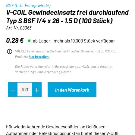
BSF (brit. Feingewinde)
V-COIL Gewindeeinsatz frei durchlaufend
Typ S BSF 1/4 x 26 - 1.5 D (100 Stück)
Art-Nr.
08363
0,29 €
ab Lager - mehr als 10.000 Stück verfügbar
Regulärer Preis:
VÖLKEL liefert ausschließlich an Fachhändler. Online kannst du VÖLKEL
Produkte
hier bestellen.
Die Preise verstehen sich in Euro zzgl. der ges. MwSt. sowie Versand-,
Versicherungs- und Verpackungskosten.
In den Warenkorb
Für wiederkehrende Gewindeschäden an Gehäusen,
Aufnahmen oder Befestigungspunkten bietet dieser V-COIL