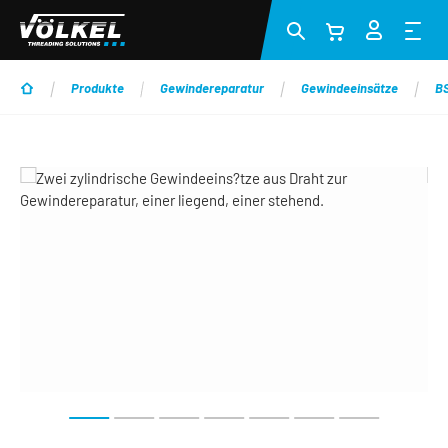
Zum Hauptinhalt springen
Produkte
Gewindereparatur
Gewindeeinsätze
BS
Bildergalerie überspringen