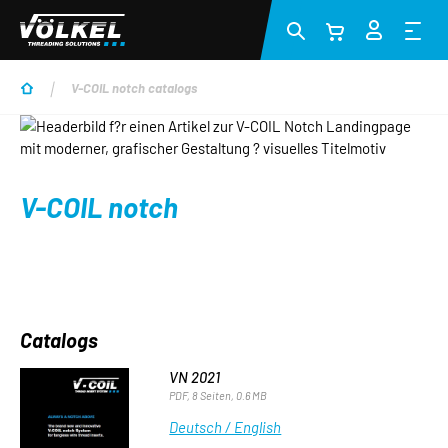
Skip to main content
V-COIL notch catalogs
V-COIL notch
Catalogs
VN 2021
PDF, 8 Seiten, 0.6 MB
Deutsch / English