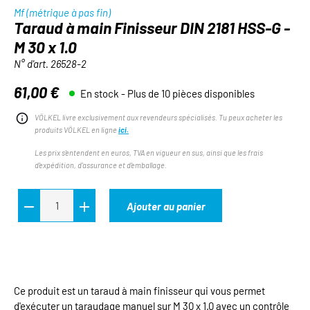
Mf (métrique à pas fin)
Taraud à main Finisseur DIN 2181 HSS-G -
M 30 x 1.0
N° d'art.
26528-2
61,00 €
En stock - Plus de 10 pièces disponibles
Prix régulier :
VÖLKEL livre exclusivement aux revendeurs spécialisés. Tu peux acheter les
produits VÖLKEL en ligne
ici.
Les prix s'entendent en euros, TVA en vigueur en sus, ainsi que les frais
d'expédition, d'assurance et d'emballage.
Ajouter au panier
Ce produit est un taraud à main finisseur qui vous permet
d'exécuter un taraudage manuel sur M 30 x 1.0 avec un contrôle