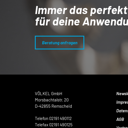
Immer das perfekt
für deine Anwend
Beratung anfragen
VÖLKEL GmbH
Newsl
Morsbachtalstr. 20
Impre
D-42855 Remscheid
Daten
Telefon 02191 490112
AGB
Telefax 02191 490125
Vertra