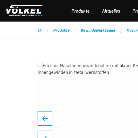
 Hauptinhalt springen
Zur Suche springen
Zur Hauptnavigation springen
Produkte
Aktuelles
Pr
Produkte
Gewindewerkzeuge
Masch
Bildergalerie überspringen