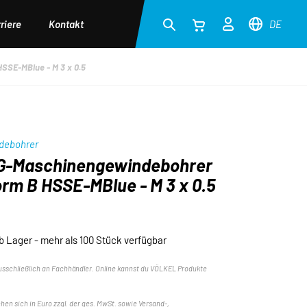
riere
Kontakt
DE
SSE-MBlue - M 3 x 0.5
debohrer
-Maschinengewindebohrer
orm B HSSE-MBlue - M 3 x 0.5
b Lager - mehr als 100 Stück verfügbar
usschließlich an Fachhändler. Online kannst du VÖLKEL Produkte
ehen sich in Euro zzgl. der ges. MwSt. sowie Versand-,