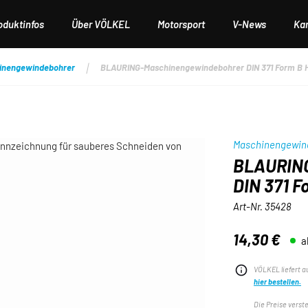
oduktinfos
Über VÖLKEL
Motorsport
V-News
Kar
inengewindebohrer
BLAURING-Maschinengewindebohrer DIN 371 Form B H
Maschinengewin
BLAURING
DIN 371 F
Art-Nr.
35428
14,30 €
a
Regulärer Preis:
VÖLKEL liefert a
hier bestellen.
Die Preise verst