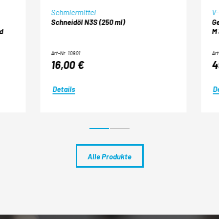
Schmiermittel
V-
Schneidöl N3S (250 ml)
Ge
d
M 
Art-Nr. 10901
Art
16,00 €
4
Details
D
Alle Produkte