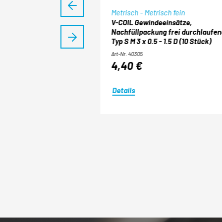
Metrisch - Metrisch fein
indeisen Stahl-
V-COIL Gewindeeinsätze,
0 (5 Stück)
Nachfüllpackung frei durchlaufen
Typ S M 3 x 0.5 - 1.5 D (10 Stück)
Art-Nr. 40305
4,40 €
Details