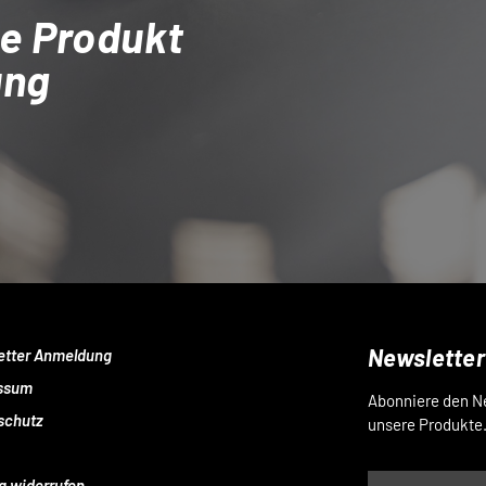
e Produkt
ung
Newsletter
etter Anmeldung
ssum
Abonniere den Ne
schutz
unsere Produkte
g widerrufen