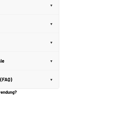
le
 (FAQ)
nwendung?