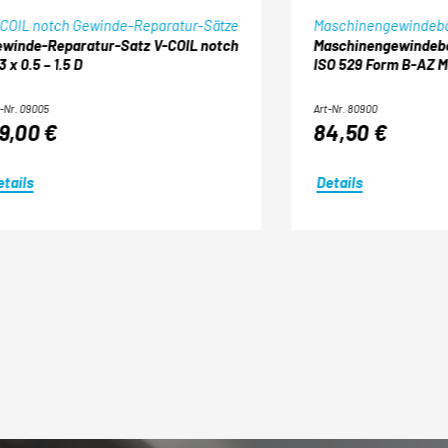
COIL notch Gewinde-Reparatur-Sätze
Maschinengewindeb
winde-Reparatur-Satz V-COIL notch
Maschinengewindeboh
3 x 0.5 – 1.5 D
ISO 529 Form B-AZ M 
-Nr. 09005
Art-Nr. 80900
9,00 €
84,50 €
etails
Details