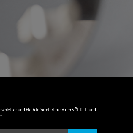
wsletter und bleib informiert rund um VÖLKEL und
.*