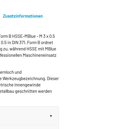
Zusatzinformationen
rm B HSSE-MBlue - M 3 x 0.5
0.5 in DIN 371. Form B ordnet
g zu, während HSSE mit MBlue
ofessionellen Maschineneinsatz
Kernloch und
ine Werkzeugbezeichnung. Dieser
etrische Innengewinde
Metallbau geschnitten werden