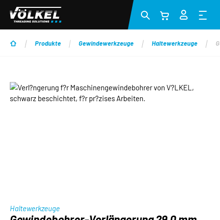
Zum Hauptinhalt springen
Produkte
Gewindewerkzeuge
Haltewerkzeuge
G
Bildergalerie überspringen
Haltewerkzeuge
Gewindebohrer-Verlängerung 29.0 mm