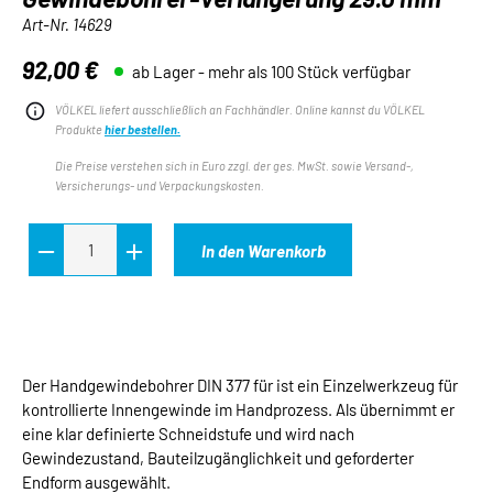
Art-Nr.
14629
92,00 €
ab Lager - mehr als 100 Stück verfügbar
Regulärer Preis:
VÖLKEL liefert ausschließlich an Fachhändler. Online kannst du VÖLKEL
Produkte
hier bestellen.
Die Preise verstehen sich in Euro zzgl. der ges. MwSt. sowie Versand-,
Versicherungs- und Verpackungskosten.
In den Warenkorb
Der Handgewindebohrer DIN 377 für ist ein Einzelwerkzeug für
kontrollierte Innengewinde im Handprozess. Als übernimmt er
eine klar definierte Schneidstufe und wird nach
Gewindezustand, Bauteilzugänglichkeit und geforderter
Endform ausgewählt.