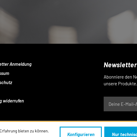
Newsletter
etter Anmeldung
ssum
Abonniere den Ne
schutz
unsere Produkte
g widerrufen
*Ein Bestätigungslink kom
Erfahrung bieten zu können.
Konfigurieren
Nur technis