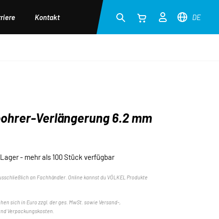
riere
Kontakt
DE
ohrer-Verlängerung 6.2 mm
 Lager - mehr als 100 Stück verfügbar
usschließlich an Fachhändler. Online kannst du VÖLKEL Produkte
ehen sich in Euro zzgl. der ges. MwSt. sowie Versand-,
und Verpackungskosten.