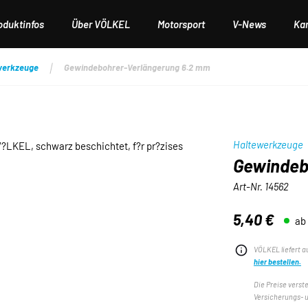
oduktinfos
Über VÖLKEL
Motorsport
V-News
Kar
werkzeuge
Gewindebohrer-Verlängerung 6.2 mm
Haltewerkzeuge
Gewindeb
Art-Nr.
14562
5,40 €
ab
Regulärer Preis:
VÖLKEL liefert a
hier bestellen.
Die Preise verst
Versicherungs- 