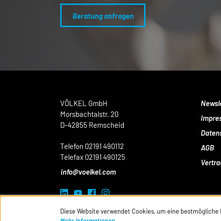
Beratung anfragen
VÖLKEL GmbH
Newsl
Morsbachtalstr. 20
Impre
D-42855 Remscheid
Daten
Telefon 02191 490112
AGB
Telefax 02191 490125
Vertra
info@voelkel.com
Diese Website verwendet Cookies, um eine bestmögliche 
Mehr Informationen ...