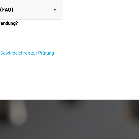
 (FAQ)
nwendung?
|
Gewindelehren zur Prüfung