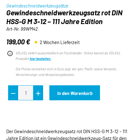
Gewindeschneidwerkzeugsätze
Gewindeschneidwerkzeugsatz rot DIN
HSS-G M 3-12 – 111 Jahre Edition
Art-Nr.
99WM42
199,00 €
2 Wochen Lieferzeit
Regulärer Preis:
VÖLKEL liefert ausschließlich an Fachhändler. Online kannst du VÖLKEL
Produkte
hier bestellen.
Die Preise verstehen sich in Euro zzgl. der ges. MwSt. sowie Versand-,
Versicherungs- und Verpackungskosten.
In den Warenkorb
Der Gewindeschneidwerkzeugsatz rot DIN HSS-G M 3-12 – 111
Jahre Edition ist ein Gewindeschneidwerkzeug-Satz für den