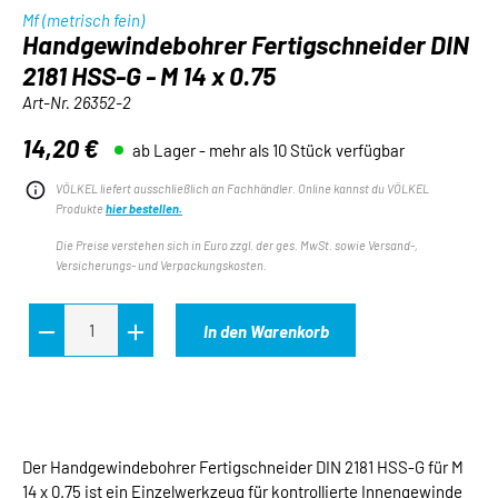
Mf (metrisch fein)
Handgewindebohrer Fertigschneider DIN
2181 HSS-G - M 14 x 0.75
Art-Nr.
26352-2
14,20 €
ab Lager - mehr als 10 Stück verfügbar
Regulärer Preis:
VÖLKEL liefert ausschließlich an Fachhändler. Online kannst du VÖLKEL
Produkte
hier bestellen.
Die Preise verstehen sich in Euro zzgl. der ges. MwSt. sowie Versand-,
Versicherungs- und Verpackungskosten.
In den Warenkorb
Der Handgewindebohrer Fertigschneider DIN 2181 HSS-G für M
14 x 0.75 ist ein Einzelwerkzeug für kontrollierte Innengewinde