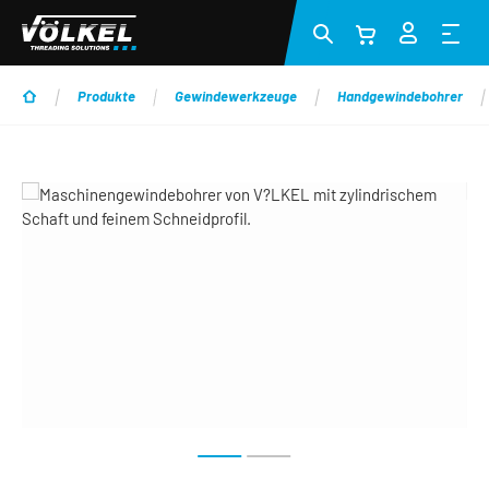
Zum Hauptinhalt springen
Produkte
Gewindewerkzeuge
Handgewindebohrer
Bildergalerie überspringen