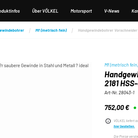
oduktinfos
Über VÖLKEL
Motorsport
V-News
Kar
ewindebohrer
Mf (metrisch fein)
Handgewindebohrer Vorschneider D
Mf (metrisch fein
Handgewi
2181 HSS-G
Art-Nr.
28043-1
752,00 €
Regulärer Preis:
VÖLKEL liefert a
hier bestellen.
Die Preise verst