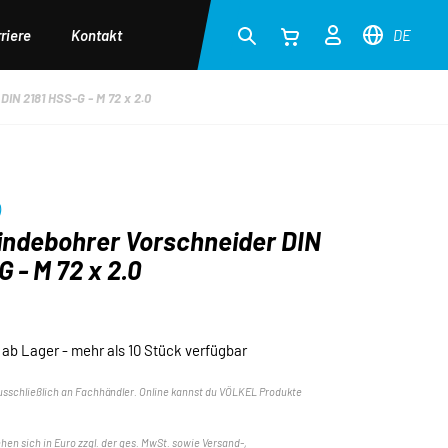
riere
Kontakt
DE
IN 2181 HSS-G - M 72 x 2.0
)
ndebohrer Vorschneider DIN
 - M 72 x 2.0
ab Lager - mehr als 10 Stück verfügbar
usschließlich an Fachhändler. Online kannst du VÖLKEL Produkte
ehen sich in Euro zzgl. der ges. MwSt. sowie Versand-,