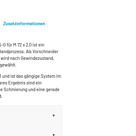
Zusatzinformationen
 für M 72 x 2.0 ist ein
Handprozess. Als Vorschneider
d wird nach Gewindezustand,
sgewählt.
3 und ist das gängige System im
res Ergebnis sind ein
te Schmierung und eine gerade
d.