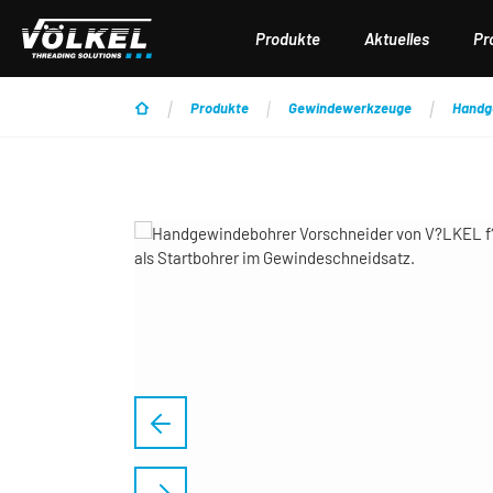
 Hauptinhalt springen
Zur Suche springen
Zur Hauptnavigation springen
Produkte
Aktuelles
Pr
Produkte
Gewindewerkzeuge
Handg
Bildergalerie überspringen