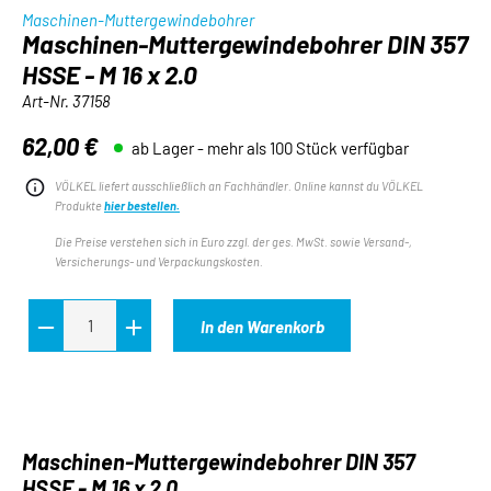
Maschinen-Muttergewindebohrer
Maschinen-Muttergewindebohrer DIN 357
HSSE - M 16 x 2.0
Art-Nr.
37158
62,00 €
ab Lager - mehr als 100 Stück verfügbar
Regulärer Preis:
VÖLKEL liefert ausschließlich an Fachhändler. Online kannst du VÖLKEL
Produkte
hier bestellen.
Die Preise verstehen sich in Euro zzgl. der ges. MwSt. sowie Versand-,
Versicherungs- und Verpackungskosten.
In den Warenkorb
Maschinen-Muttergewindebohrer DIN 357
HSSE - M 16 x 2.0