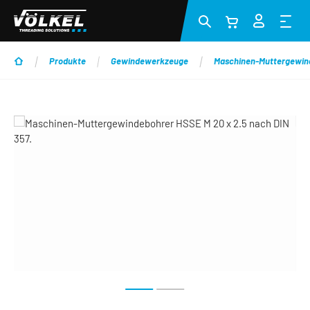
Zum Hauptinhalt springen
Produkte
Gewindewerkzeuge
Maschinen-Muttergewin
Bildergalerie überspringen