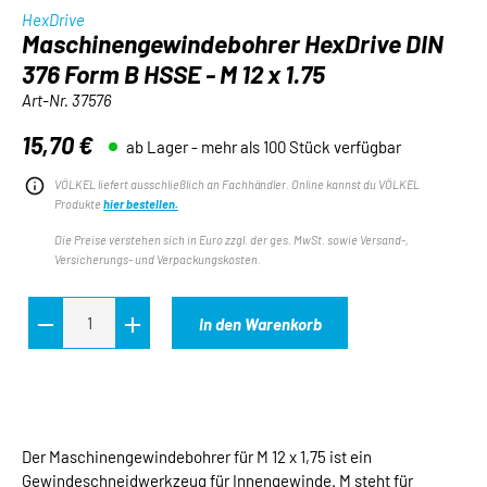
HexDrive
Maschinengewindebohrer HexDrive DIN
376 Form B HSSE - M 12 x 1.75
Art-Nr.
37576
15,70 €
ab Lager - mehr als 100 Stück verfügbar
Regulärer Preis:
VÖLKEL liefert ausschließlich an Fachhändler. Online kannst du VÖLKEL
Produkte
hier bestellen.
Die Preise verstehen sich in Euro zzgl. der ges. MwSt. sowie Versand-,
Versicherungs- und Verpackungskosten.
In den Warenkorb
Der Maschinengewindebohrer für M 12 x 1,75 ist ein
Gewindeschneidwerkzeug für Innengewinde. M steht für