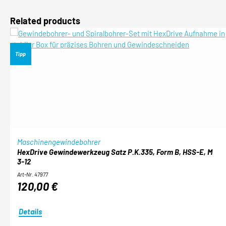
Produktgalerie überspringen
Related products
Tipp
Maschinengewindebohrer
HexDrive Gewindewerkzeug Satz P.K.335, Form B, HSS-E, M
3-12
Art-Nr. 47977
120,00 €
Details