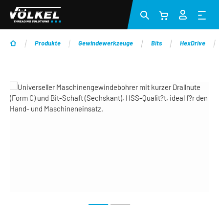
Zum Hauptinhalt springen
Produkte
Gewindewerkzeuge
Bits
HexDrive
Bildergalerie überspringen