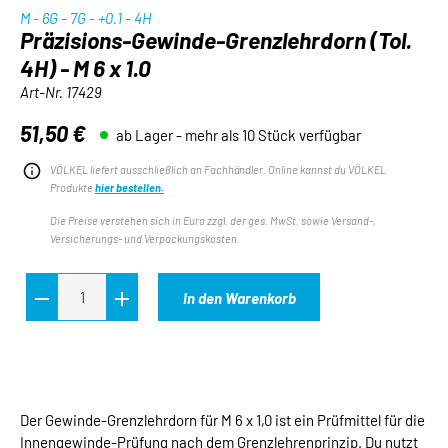
M - 6G - 7G - +0.1 - 4H
Präzisions-Gewinde-Grenzlehrdorn (Tol.
4H) - M 6 x 1.0
Art-Nr.
17429
51,50 €
ab Lager - mehr als 10 Stück verfügbar
Regulärer Preis:
VÖLKEL liefert ausschließlich an Fachhändler. Online kannst du VÖLKEL
Produkte
hier bestellen.
Die Preise verstehen sich in Euro zzgl. der ges. MwSt. sowie Versand-,
Versicherungs- und Verpackungskosten.
In den Warenkorb
Der Gewinde-Grenzlehrdorn für M 6 x 1,0 ist ein Prüfmittel für die
Innengewinde-Prüfung nach dem Grenzlehrenprinzip. Du nutzt