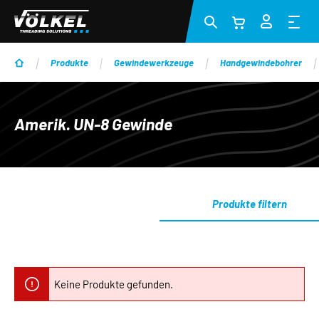
Zum Hauptinhalt springen
Produkte
Gewindewerkzeuge
Handgewindebohrer
Amerik. UN-8 Gewinde
Produkte filtern
Keine Produkte gefunden.