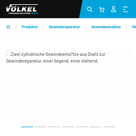
Zum Hauptinhalt springen
Produkte
Gewindereparatur
Gewindeeinsätze
Me
Bildergalerie überspringen