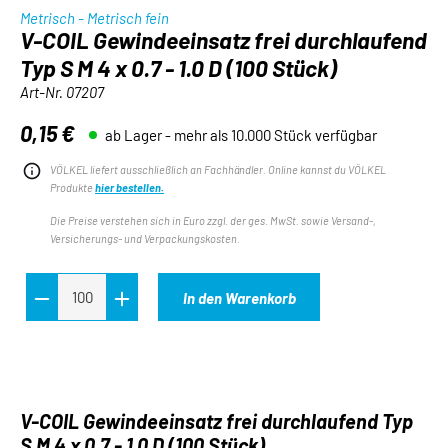
Metrisch - Metrisch fein
V-COIL Gewindeeinsatz frei durchlaufend
Typ S M 4 x 0.7 - 1.0 D (100 Stück)
Art-Nr.
07207
0,15 €
ab Lager - mehr als 10.000 Stück verfügbar
Regulärer Preis:
VÖLKEL liefert ausschließlich an Fachhändler. Online kannst du VÖLKEL
Produkte
hier bestellen.
Die Preise verstehen sich in Euro zzgl. der ges. MwSt. sowie Versand-,
Versicherungs- und Verpackungskosten.
In den Warenkorb
V-COIL Gewindeeinsatz frei durchlaufend Typ
S M 4 x 0.7 - 1.0 D (100 Stück)