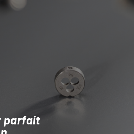
 parfait
on