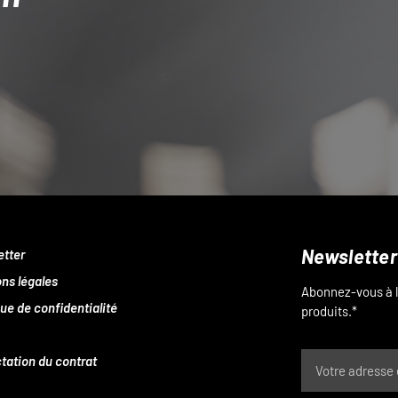
Newsletter
etter
ns légales
Abonnez-vous à l
que de confidentialité
produits.*
tation du contrat