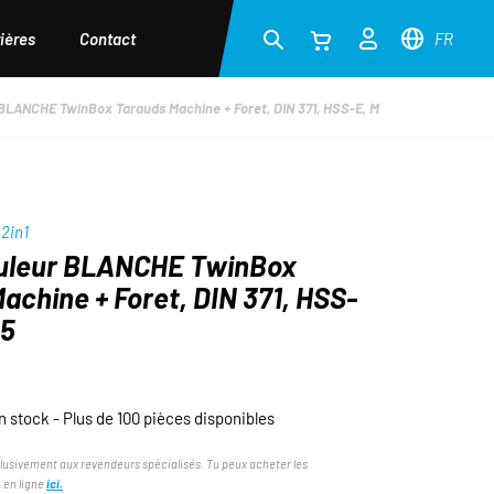
ières
Contact
FR
BLANCHE TwinBox Tarauds Machine + Foret, DIN 371, HSS-E, M 3 x 0.5
2in1
uleur BLANCHE TwinBox
achine + Foret, DIN 371, HSS-
.5
n stock - Plus de 100 pièces disponibles
lusivement aux revendeurs spécialisés. Tu peux acheter les
 en ligne
ici.