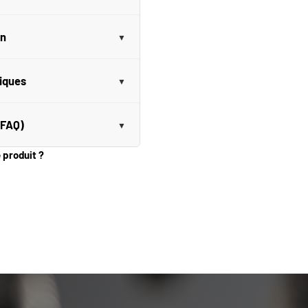
on
niques
(FAQ)
e produit ?