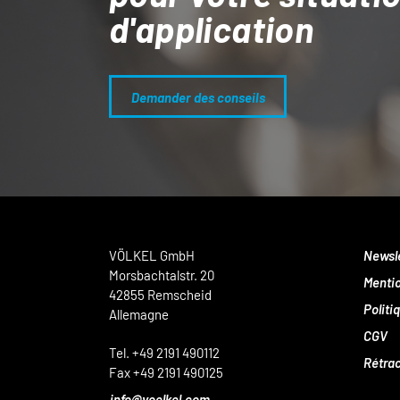
d'application
Demander des conseils
VÖLKEL GmbH
Newsl
Morsbachtalstr. 20
Mentio
42855 Remscheid
Politi
Allemagne
CGV
Tel. +49 2191 490112
Rétrac
Fax +49 2191 490125
info@voelkel.com