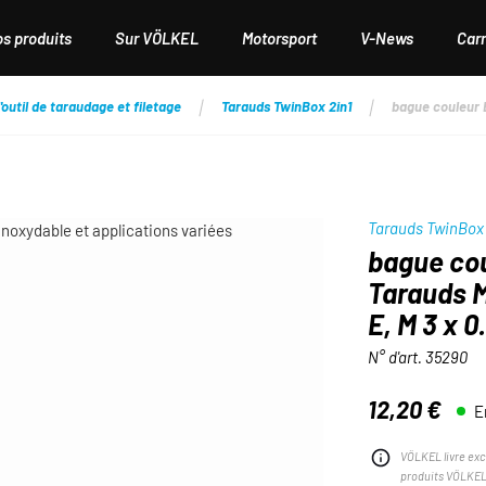
os produits
Sur VÖLKEL
Motorsport
V-News
Carr
'outil de taraudage et filetage
Tarauds TwinBox 2in1
bague couleur 
Tarauds TwinBox 
bague co
Tarauds M
E, M 3 x 0
N° d'art.
35290
12,20 €
E
Prix régulier :
VÖLKEL livre exc
produits VÖLKEL