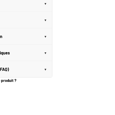
on
niques
(FAQ)
e produit ?