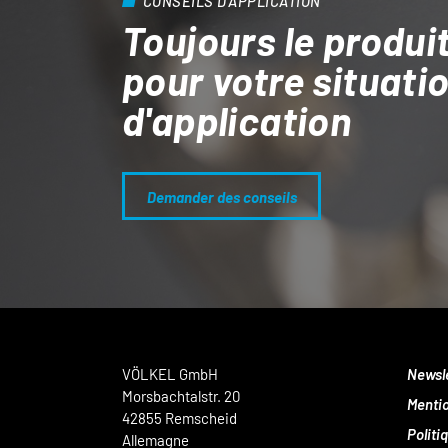
CONSEILS D'APPLICATION
Toujours le produit
pour votre situati
d'application
Demander des conseils
VÖLKEL GmbH
Newsl
Morsbachtalstr. 20
Mentio
42855 Remscheid
Politi
Allemagne