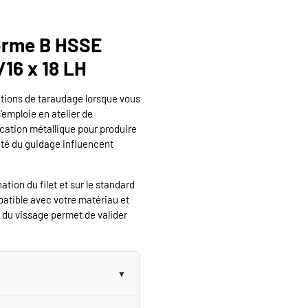
orme B HSSE
/16 x 18 LH
rations de taraudage lorsque vous
s’emploie en atelier de
cation métallique pour produire
lité du guidage influencent
ation du filet et sur le standard
patible avec votre matériau et
l du vissage permet de valider