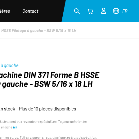
ières
Contact
FR
 HSSE Filetage à gauche - BSW 5/16 x 18 LH
 à gauche
achine DIN 371 Forme B HSSE
à gauche - BSW 5/16 x 18 LH
n stock - Plus de 10 pièces disponibles
lusivement aux revendeurs spécialisés. Tu peux acheter les
 en ligne
ici.
ent en euros, TVA en vigueur en sus, ainsi que les frais d'expédition,