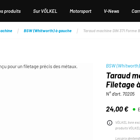
os produits
Sur VÖLKEL
Motorsport
V-News
Carr
machine
BSW (Whitworth) à gauche
Taraud machine DIN 371 Forme B
BSW (Whitworth)
Taraud m
Filetage 
N° d'art.
70205
24,00 €
E
Prix régulier :
VÖLKEL livre exc
produits VÖLKEL
Les prix s'entend