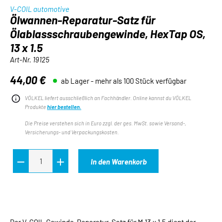
V-COIL automotive
Ölwannen-Reparatur-Satz für
Ölablassschraubengewinde, HexTap OS,
13 x 1.5
Art-Nr.
19125
44,00 €
ab Lager - mehr als 100 Stück verfügbar
Regulärer Preis:
VÖLKEL liefert ausschließlich an Fachhändler. Online kannst du VÖLKEL
Produkte
hier bestellen.
Die Preise verstehen sich in Euro zzgl. der ges. MwSt. sowie Versand-,
Versicherungs- und Verpackungskosten.
In den Warenkorb