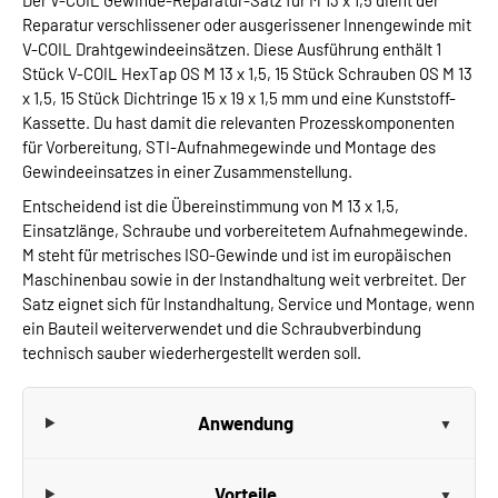
Der V-COIL Gewinde-Reparatur-Satz für M 13 x 1,5 dient der
Reparatur verschlissener oder ausgerissener Innengewinde mit
V-COIL Drahtgewindeeinsätzen. Diese Ausführung enthält 1
Stück V-COIL HexTap OS M 13 x 1,5, 15 Stück Schrauben OS M 13
x 1,5, 15 Stück Dichtringe 15 x 19 x 1,5 mm und eine Kunststoff-
Kassette. Du hast damit die relevanten Prozesskomponenten
für Vorbereitung, STI-Aufnahmegewinde und Montage des
Gewindeeinsatzes in einer Zusammenstellung.
Entscheidend ist die Übereinstimmung von M 13 x 1,5,
Einsatzlänge, Schraube und vorbereitetem Aufnahmegewinde.
M steht für metrisches ISO-Gewinde und ist im europäischen
Maschinenbau sowie in der Instandhaltung weit verbreitet. Der
Satz eignet sich für Instandhaltung, Service und Montage, wenn
ein Bauteil weiterverwendet und die Schraubverbindung
technisch sauber wiederhergestellt werden soll.
Anwendung
Vorteile