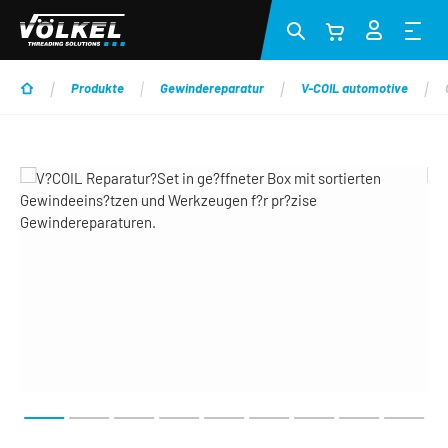
Zum Hauptinhalt springen
Produkte
Gewindereparatur
V-COIL automotive
Bildergalerie überspringen