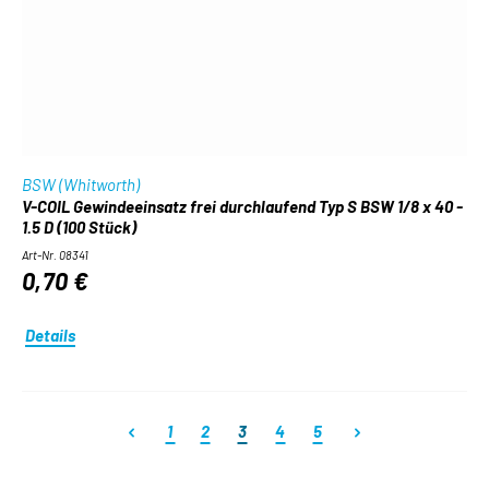
BSW (Whitworth)
V-COIL Gewindeeinsatz frei durchlaufend Typ S BSW 1/8 x 40 -
1.5 D (100 Stück)
Art-Nr. 08341
0,70 €
Details
Seite
Seite
Seite
Seite
Seite
1
2
3
4
5