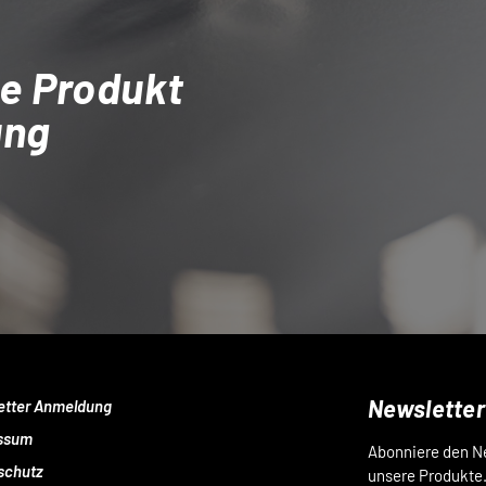
e Produkt
ung
Newsletter
etter Anmeldung
ssum
Abonniere den Ne
schutz
unsere Produkte