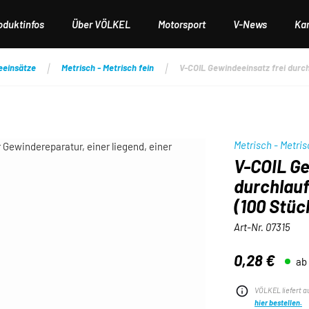
oduktinfos
Über VÖLKEL
Motorsport
V-News
Kar
eeinsätze
Metrisch - Metrisch fein
V-COIL Gewindeeinsatz frei durchla
Metrisch - Metris
V-COIL Ge
durchlaufe
(100 Stüc
Art-Nr.
07315
0,28 €
ab
Regulärer Preis:
VÖLKEL liefert a
hier bestellen.