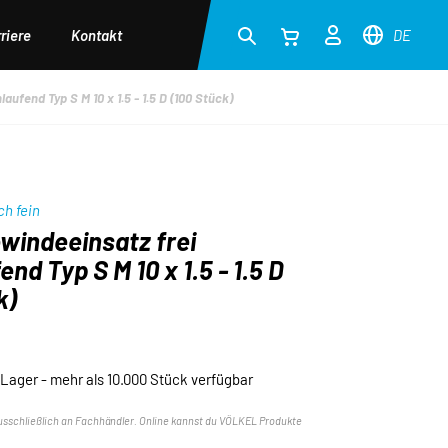
riere
Kontakt
DE
ufend Typ S M 10 x 1.5 - 1.5 D (100 Stück)
ch fein
windeeinsatz frei
nd Typ S M 10 x 1.5 - 1.5 D
k)
 Lager - mehr als 10.000 Stück verfügbar
usschließlich an Fachhändler. Online kannst du VÖLKEL Produkte