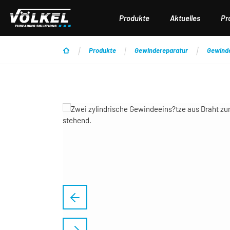
 Hauptinhalt springen
Zur Suche springen
Zur Hauptnavigation springen
Produkte
Aktuelles
Pr
Produkte
Gewindereparatur
Gewind
Bildergalerie überspringen