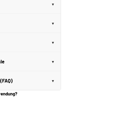
le
 (FAQ)
nwendung?