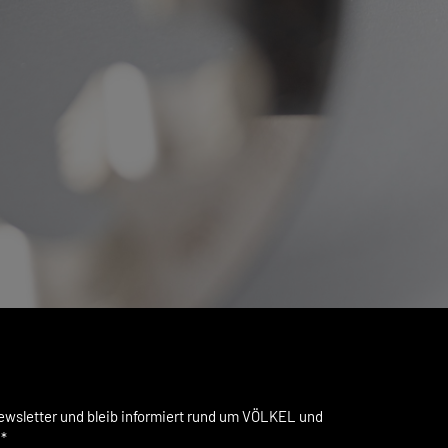
wsletter und bleib informiert rund um VÖLKEL und
.*