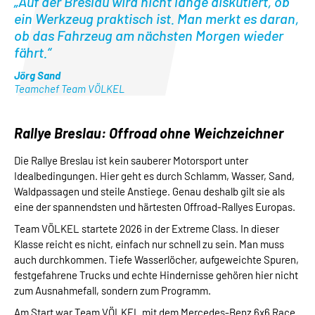
„Auf der Breslau wird nicht lange diskutiert, ob
ein Werkzeug praktisch ist. Man merkt es daran,
ob das Fahrzeug am nächsten Morgen wieder
fährt.“
Jörg Sand
Teamchef Team VÖLKEL
Rallye Breslau: Offroad ohne Weichzeichner
Die Rallye Breslau ist kein sauberer Motorsport unter
Idealbedingungen. Hier geht es durch Schlamm, Wasser, Sand,
Waldpassagen und steile Anstiege. Genau deshalb gilt sie als
eine der spannendsten und härtesten Offroad-Rallyes Europas.
Team VÖLKEL startete 2026 in der Extreme Class. In dieser
Klasse reicht es nicht, einfach nur schnell zu sein. Man muss
auch durchkommen. Tiefe Wasserlöcher, aufgeweichte Spuren,
festgefahrene Trucks und echte Hindernisse gehören hier nicht
zum Ausnahmefall, sondern zum Programm.
Am Start war Team VÖLKEL mit dem Mercedes-Benz 6x6 Race