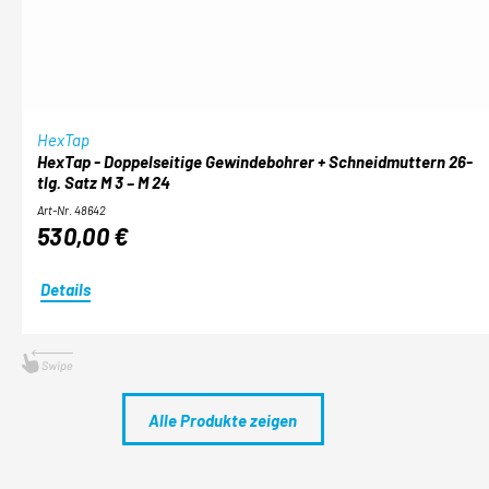
HexTap
HexTap - Doppelseitige Gewindebohrer + Schneidmuttern 26-
tlg. Satz M 3 – M 24
Art-Nr. 48642
530,00 €
Details
Alle Produkte zeigen