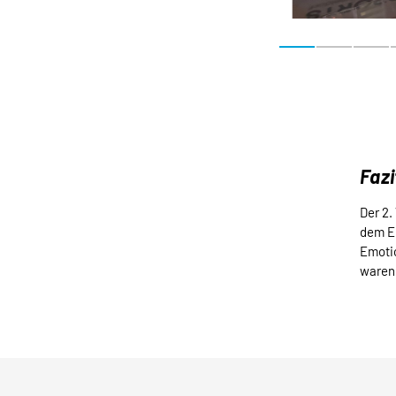
Fazi
Der 2.
dem Ei
Emotio
waren 