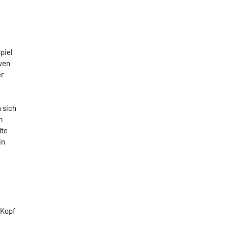
piel
öwen
er
n sich
m
lte
in
 Kopf