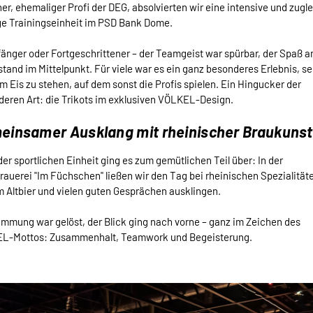
er, ehemaliger Profi der DEG, absolvierten wir eine intensive und zugl
ge Trainingseinheit im PSD Bank Dome.
änger oder Fortgeschrittener – der Teamgeist war spürbar, der Spaß 
stand im Mittelpunkt. Für viele war es ein ganz besonderes Erlebnis, se
m Eis zu stehen, auf dem sonst die Profis spielen. Ein Hingucker der
eren Art: die Trikots im exklusiven VÖLKEL-Design.
einsamer Ausklang mit rheinischer Braukuns
er sportlichen Einheit ging es zum gemütlichen Teil über: In der
auerei "Im Füchschen" ließen wir den Tag bei rheinischen Spezialität
 Altbier und vielen guten Gesprächen ausklingen.
immung war gelöst, der Blick ging nach vorne – ganz im Zeichen des
L-Mottos: Zusammenhalt, Teamwork und Begeisterung.