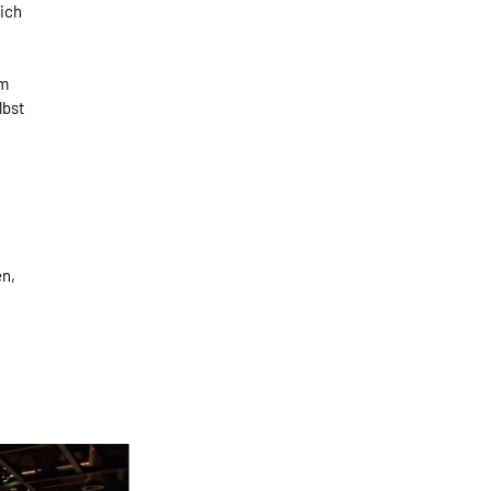
eich
am
lbst
t
en,