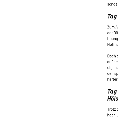
sonder
Tag
Zum A
der Dü
Lounge
Hoffn
Doch g
auf de
eigene
den sp
harter
Tag 
Höl
Trotz 
hoch u