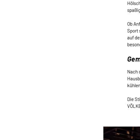
Hölsch
spaßi
Ob Anf
Sport 
auf de
besond
Gem
Nach d
Hausbr
kühlem
Die St
VÖLKE
Bildergalerie überspringen