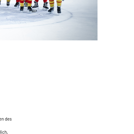
en des
lich,