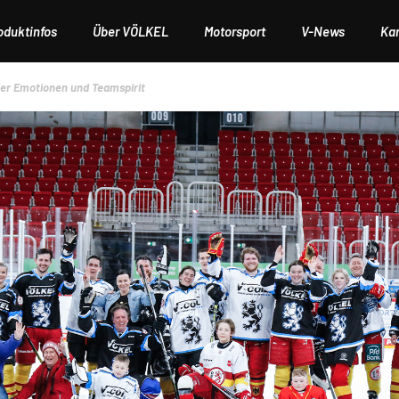
oduktinfos
Über VÖLKEL
Motorsport
V-News
Kar
ler Emotionen und Teamspirit