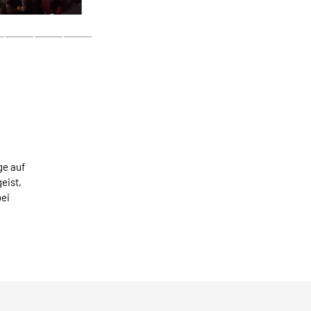
ge auf
eist,
bei