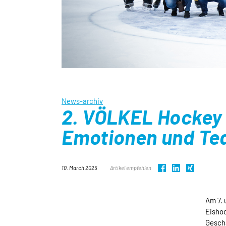
News-archiv
2. VÖLKEL Hockey 
Emotionen und Te
10. March 2025
Artikel empfehlen
Am 7. 
Eisho
Geschä