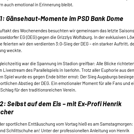
n auch emotional in Erinnerung bleibt.
 1: Gänsehaut-Momente im PSD Bank Dome
uftakt des Wochenendes besuchten wir gemeinsam das letzte Saisons
sseldorfer EG (DEG) gegen die Grizzlys Wolfsburg. In der exklusiven L
 feierten wir den verdienten 3:0-Sieg der DEG – ein starker Auftritt, d
ung weckte.
leichzeitig war die Spannung im Stadion greifbar: Alle Blicke richtete
n Livestream des Parallelspiels in Iserlohn. Trotz aller Euphorie aus de
n Spiel wurde es gegen Ende bitter ernst: Der Sieg Augsburgs besiege
ortlichen Abstieg der DEG. Ein emotionaler Moment für alle Fans und e
 Schlag für den traditionsreichen Verein.
2: Selbst auf dem Eis – mit Ex-Profi Henrik
scher
der sportlichen Enttäuschung vom Vortag hieß es am Samstagmorgen:
nd Schlittschuhe an! Unter der professionellen Anleitung von Henrik